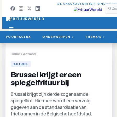
DE SNACKAUTORITEIT SINDS 201
VOORPAGINA
ONDERWERPEN
THEMA'S
▾
▾
Home
/
Actueel
ACTUEEL
Brussel krijgt er een
spiegelfrituur bij
Brussel krijgt zijn derde zogenaamde
spiegelkot. Hiermee wordt een vervolg
gegeven aan de standaardisatie van
frietkramen in de Belgische hoofdstad.