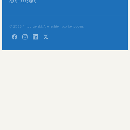
085 - 3332856
© 2026 Frituurwereld. Alle rechten voorbehouden.