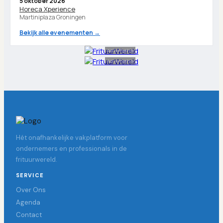
5 oktober 2026
Horeca Xperience
Martiniplaza Groningen
Bekijk alle evenementen →
Advertentie
Advertentie
Hét onafhankelijke vakplatform voor
ondernemers en professionals in de
frituurwereld.
SERVICE
Over Ons
Agenda
Contact