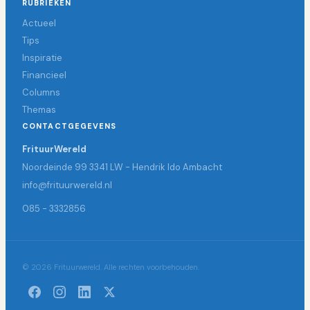
RUBRIEKEN
Actueel
Tips
Inspiratie
Financieel
Columns
Themas
CONTACTGEGEVENS
FrituurWereld
Noordeinde 99 3341 LW - Hendrik Ido Ambacht
info@frituurwereld.nl
085 - 3332856
© 2026 Frituurwereld. Alle rechten voorbehouden.