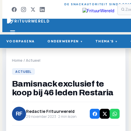
DE SNACKAUTORITEIT SINDS 201
VOORPAGINA
ONDERWERPEN
THEMA'S
▾
▾
Home
/
Actueel
ACTUEEL
Bamisnack exclusief te
koop bij 46 leden Restaria
Redactie Frituurwereld
RF
29 november 2023 ·
2
min lezen