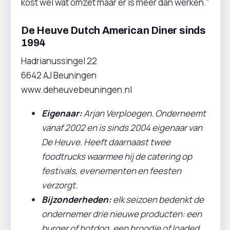
kost wel wat omzet maar er is meer dan werken.”
De Heuve Dutch American Diner sinds
1994
Hadrianussingel 22
6642 AJ Beuningen
www.deheuvebeuningen.nl
Eigenaar:
Arjan Verploegen. Onderneemt
vanaf 2002 en is sinds 2004 eigenaar van
De Heuve. Heeft daarnaast twee
foodtrucks waarmee hij de catering op
festivals, evenementen en feesten
verzorgt.
Bijzonderheden:
elk seizoen bedenkt de
ondernemer drie nieuwe producten: een
burger of hotdog, een broodje of loaded