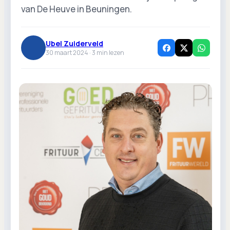
van De Heuve in Beuningen.
Ubel Zuiderveld
30 maart 2024 ·
3
min lezen