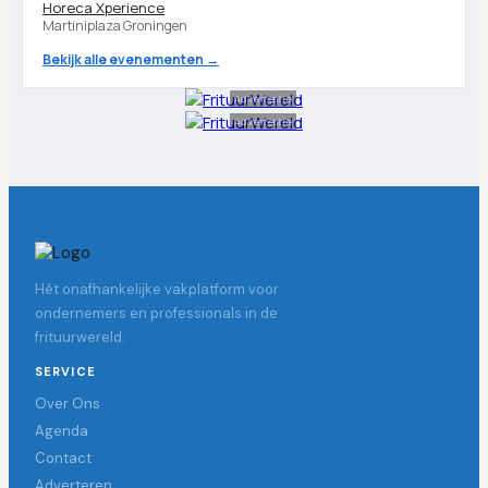
Horeca Xperience
Martiniplaza Groningen
Bekijk alle evenementen →
Advertentie
Advertentie
Hét onafhankelijke vakplatform voor
ondernemers en professionals in de
frituurwereld.
SERVICE
Over Ons
Agenda
Contact
Adverteren