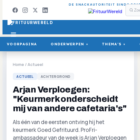
DE SNACKAUTORITEIT SINDS 201
VOORPAGINA
ONDERWERPEN
THEMA'S
▾
▾
Home
/
Actueel
ACTUEEL
ACHTERGROND
Arjan Verploegen:
"Keurmerk onderscheidt
mij van andere cafetaria's"
Als één van de eersten ontving hij het
keurmerk Goed Gefrituurd. ProFri-
ambassadeur van de week is Arjan Verploegen