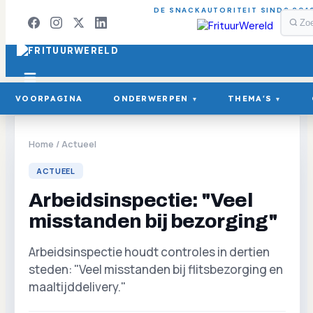
DE SNACKAUTORITEIT SINDS 201
VOORPAGINA
ONDERWERPEN
THEMA'S
▾
▾
Home
/
Actueel
ACTUEEL
Arbeidsinspectie: "Veel
misstanden bij bezorging"
Arbeidsinspectie houdt controles in dertien
steden: "Veel misstanden bij flitsbezorging en
maaltijddelivery."