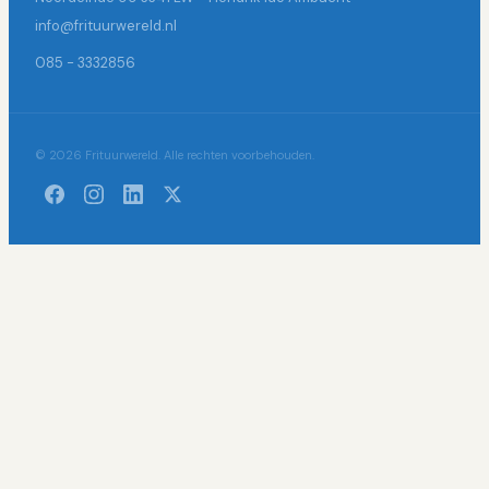
info@frituurwereld.nl
085 - 3332856
© 2026 Frituurwereld. Alle rechten voorbehouden.