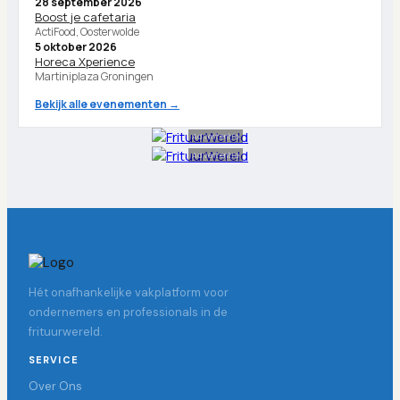
28 september 2026
Boost je cafetaria
ActiFood, Oosterwolde
5 oktober 2026
Horeca Xperience
Martiniplaza Groningen
Bekijk alle evenementen →
Advertentie
Advertentie
Hét onafhankelijke vakplatform voor
ondernemers en professionals in de
frituurwereld.
SERVICE
Over Ons