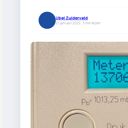
Ubel Zuiderveld
27 januari 2022 ·
3
min lezen