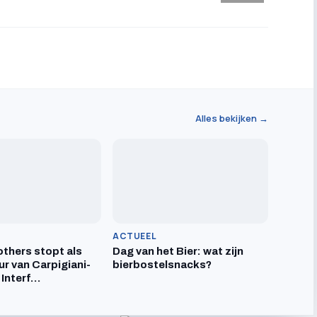
Alles bekijken →
ACTUEEL
others stopt als
Dag van het Bier: wat zijn
ur van Carpigiani-
bierbostelsnacks?
 Interf…