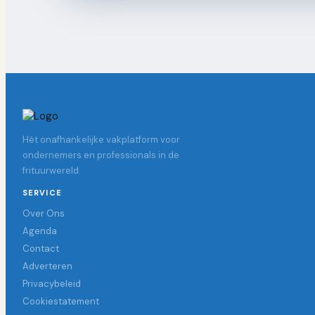
Hét onafhankelijke vakplatform voor
ondernemers en professionals in de
frituurwereld.
SERVICE
Over Ons
Agenda
Contact
Adverteren
Privacybeleid
Cookiestatement