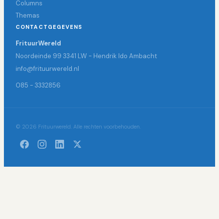
Columns
Themas
CONTACTGEGEVENS
FrituurWereld
Noordeinde 99 3341 LW - Hendrik Ido Ambacht
info@frituurwereld.nl
085 - 3332856
© 2026 Frituurwereld. Alle rechten voorbehouden.