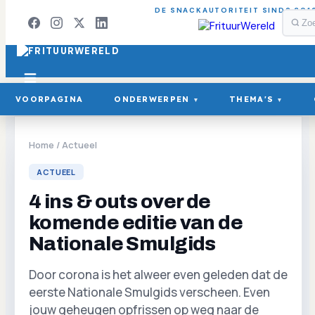
DE SNACKAUTORITEIT SINDS 201
VOORPAGINA
ONDERWERPEN
THEMA'S
▾
▾
Home
/
Actueel
ACTUEEL
4 ins & outs over de
komende editie van de
Nationale Smulgids
Door corona is het alweer even geleden dat de
eerste Nationale Smulgids verscheen. Even
jouw geheugen opfrissen op weg naar de