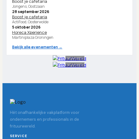
Boost je cafetaria
Jongens, Oostzaan
28 september 2026
Boost je cafetaria
ActiFood, Oosterwolde
5 oktober 2026
Horeca Xperience
Martiniplaza Groningen
Bekijk alle evenementen →
Advertentie
Advertentie
Hét onafhankelijke vakplatform voor
ondernemers en professionals in de
frituurwereld.
SERVICE