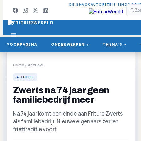
DE SNACKAUTORITEIT SINDS 201
VOORPAGINA
ONDERWERPEN
THEMA'S
▾
▾
Home
/
Actueel
ACTUEEL
Zwerts na 74 jaar geen
familiebedrijf meer
Na 74 jaar komt een einde aan Friture Zwerts
als familiebedrijf. Nieuwe eigenaars zetten
friettraditie voort.