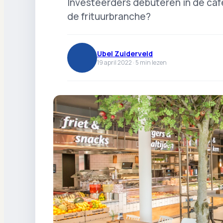
Investeerders debuteren in de cafe
de frituurbranche?
Ubel Zuiderveld
19 april 2022 ·
5
min lezen