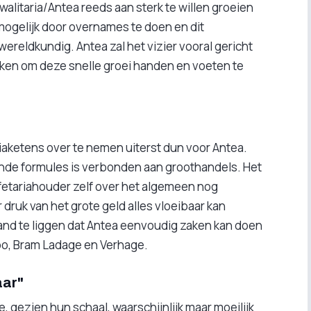
alitaria/Antea reeds aan sterk te willen groeien
 mogelijk door overnames te doen en dit
reldkundig. Antea zal het vizier vooral gericht
en om deze snelle groei handen en voeten te
riaketens over te nemen uiterst dun voor Antea.
nde formules is verbonden aan groothandels. Het
afetariahouder zelf over het algemeen nog
druk van het grote geld alles vloeibaar kan
 hand te liggen dat Antea eenvoudig zaken kan doen
o, Bram Ladage en Verhage.
aar"
ie, gezien hun schaal, waarschijnlijk maar moeilijk