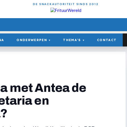
DE SNACKAUTORITEIT SINDS 2012
NA
ONDERWERPEN
THEMA'S
CONTACT
▾
▾
ia met Antea de
etaria en
?