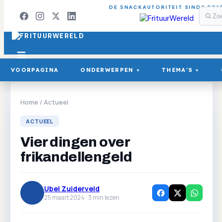
DE SNACKAUTORITEIT SINDS 201
VOORPAGINA
ONDERWERPEN
THEMA'S
▾
▾
Home
/
Actueel
ACTUEEL
Vier dingen over
frikandellengeld
Ubel Zuiderveld
25 maart 2024 ·
3
min lezen