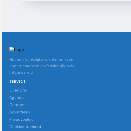
Hét onafhankelijke vakplatform voor
ondernemers en professionals in de
frituurwereld.
SERVICE
Over Ons
Agenda
Contact
Adverteren
Privacybeleid
Cookiestatement