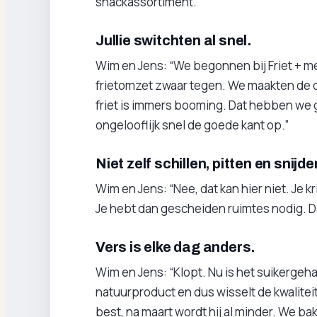
snackassortiment.
Jullie switchten al snel.
Wim en Jens: “We begonnen bij Friet + m
frietomzet zwaar tegen. We maakten de o
friet is immers booming. Dat hebben we 
ongelooflijk snel de goede kant op.”
Niet zelf schillen, pitten en snijd
Wim en Jens: “Nee, dat kan hier niet. Je kr
Je hebt dan gescheiden ruimtes nodig. Da
Vers is elke dag anders.
Wim en Jens: “Klopt. Nu is het suikergeha
natuurproduct en dus wisselt de kwaliteit 
best, na maart wordt hij al minder. We ba