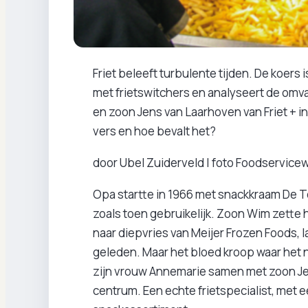
Friet beleeft turbulente tijden. De koers 
met frietswitchers en analyseert de omv
en zoon Jens van Laarhoven van Friet + i
vers en hoe bevalt het?
door Ubel Zuiderveld | foto Foodservic
Opa startte in 1966 met snackkraam De To
zoals toen gebruikelijk. Zoon Wim zette h
naar diepvries van Meijer Frozen Foods, 
geleden. Maar het bloed kroop waar het 
zijn vrouw Annemarie samen met zoon Jens
centrum. Een echte frietspecialist, met e