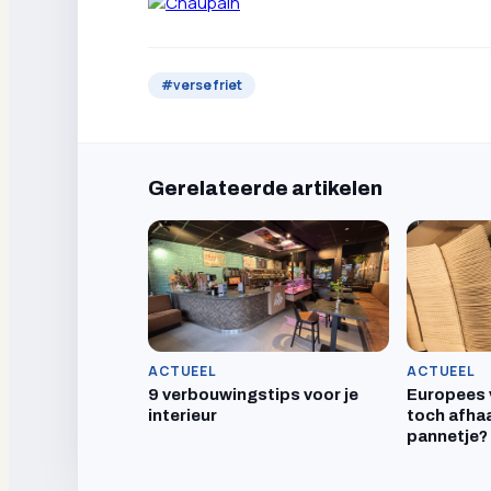
#
verse friet
Gerelateerde artikelen
ACTUEEL
ACTUEEL
9 verbouwingstips voor je
Europees 
interieur
toch afhaa
pannetje?