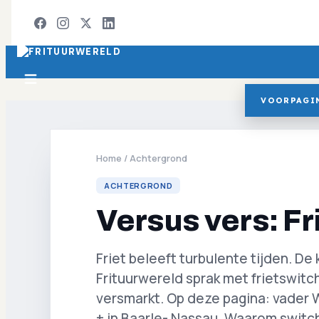
VOORPAGI
Home
/
Achtergrond
ACHTERGROND
Versus vers: Fr
Friet beleeft turbulente tijden. De 
Frituurwereld sprak met frietswit
versmarkt. Op deze pagina: vader 
+ in Baarle- Nassau. Waarom switch