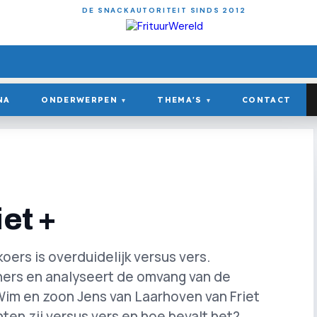
DE SNACKAUTORITEIT SINDS 2012
NA
ONDERWERPEN
THEMA'S
CONTACT
▾
▾
iet +
koers is overduidelijk versus vers.
chers en analyseert de omvang van de
Wim en zoon Jens van Laarhoven van Friet
ten zij versus vers en hoe bevalt het?