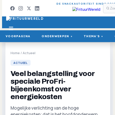
DE SNACKAUTORITEIT SINDS 201
VOORPAGINA
ONDERWERPEN
THEMA'S
▾
▾
Home
/
Actueel
ACTUEEL
Veel belangstelling voor
speciale ProFri-
bijeenkomst over
energiekosten
Mogelijke verlichting van de hoge
energiekosten; dat is het hoofdonderwerp