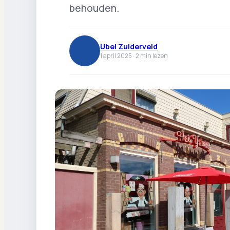
behouden.
Ubel Zuiderveld
1 april 2025 ·
2
min lezen