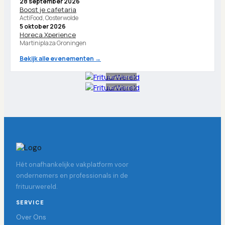
28 september 2026
Boost je cafetaria
ActiFood, Oosterwolde
5 oktober 2026
Horeca Xperience
Martiniplaza Groningen
Bekijk alle evenementen →
Advertentie
Advertentie
Hét onafhankelijke vakplatform voor
ondernemers en professionals in de
frituurwereld.
SERVICE
Over Ons