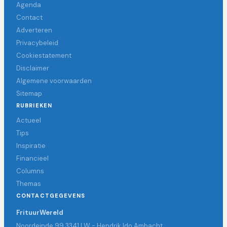
Agenda
Contact
Adverteren
Privacybeleid
Cookiestatement
Disclaimer
Algemene voorwaarden
Sitemap
RUBRIEKEN
Actueel
Tips
Inspiratie
Financieel
Columns
Themas
CONTACTGEGEVENS
FrituurWereld
Noordeinde 99 3341 LW - Hendrik Ido Ambacht