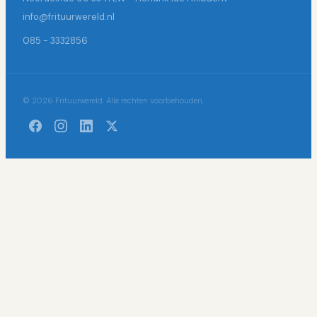
info@frituurwereld.nl
085 - 3332856
© 2026 Frituurwereld. Alle rechten voorbehouden.