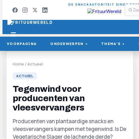
DE SNACKAUTORITEIT SINDS 201
VOORPAGINA
ONDERWERPEN
THEMA'S
▾
▾
Home
/
Actueel
ACTUEEL
Tegenwind voor
producenten van
vleesvervangers
Producenten van plantaardige snacks en
vleesvervangers kampen met tegenwind. Is De
Vegetarische Slager de lachende derde?