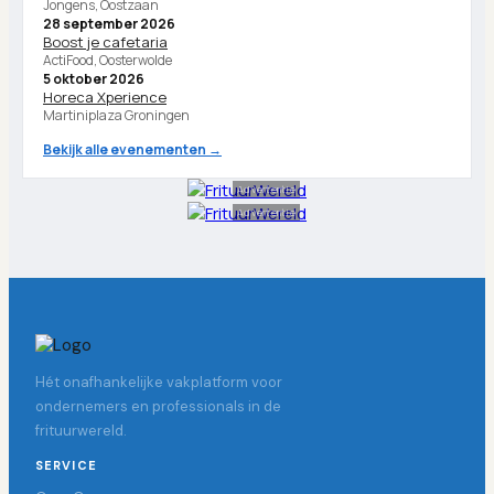
Jongens, Oostzaan
28 september 2026
Boost je cafetaria
ActiFood, Oosterwolde
5 oktober 2026
Horeca Xperience
Martiniplaza Groningen
Bekijk alle evenementen →
Advertentie
Advertentie
Hét onafhankelijke vakplatform voor
ondernemers en professionals in de
frituurwereld.
SERVICE