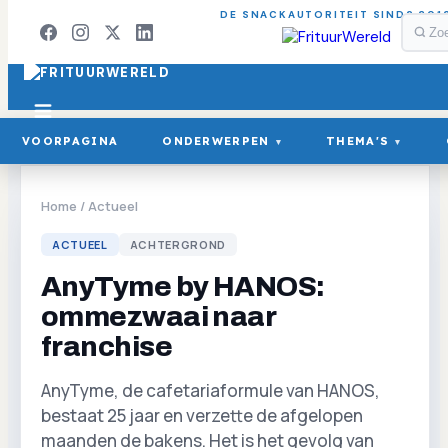
DE SNACKAUTORITEIT SINDS 201
VOORPAGINA
ONDERWERPEN
THEMA'S
▾
▾
Home
/
Actueel
ACTUEEL
ACHTERGROND
AnyTyme by HANOS:
ommezwaai naar
franchise
AnyTyme, de cafetariaformule van HANOS,
bestaat 25 jaar en verzette de afgelopen
maanden de bakens. Het is het gevolg van