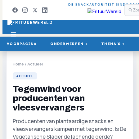
DE SNACKAUTORITEIT SINDS 201
VOORPAGINA
ONDERWERPEN
THEMA'S
▾
▾
Home
/
Actueel
ACTUEEL
Tegenwind voor
producenten van
vleesvervangers
Producenten van plantaardige snacks en
vleesvervangers kampen met tegenwind. Is De
Vegetarische Slager de lachende derde?