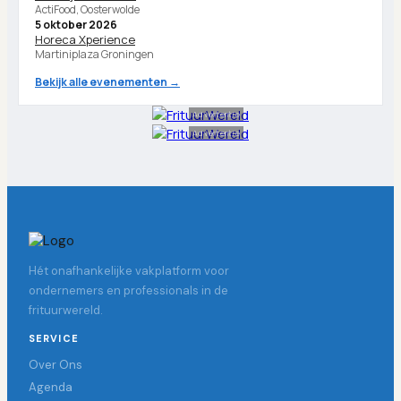
ActiFood, Oosterwolde
5 oktober 2026
Horeca Xperience
Martiniplaza Groningen
Bekijk alle evenementen →
Advertentie
Advertentie
Hét onafhankelijke vakplatform voor
ondernemers en professionals in de
frituurwereld.
SERVICE
Over Ons
Agenda