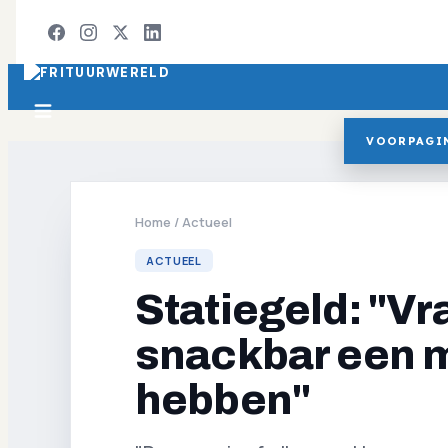
VOORPAGI
Home
/
Actueel
ACTUEEL
Statiegeld: "Vra
snackbar een 
hebben"