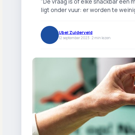
"De vraag is of elke snackbar een 
ligt onder vuur: er worden te weini
Ubel Zuiderveld
12 september 2023 ·
2
min lezen