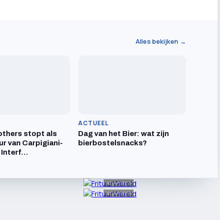
Alles bekijken →
ACTUEEL
others stopt als
Dag van het Bier: wat zijn
ur van Carpigiani-
bierbostelsnacks?
 Interf…
Advertentie
Advertentie