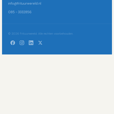
info@frituurwereld.nl
085 - 3332856
© 2026 Frituurwereld. Alle rechten voorbehouden.