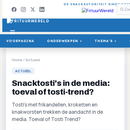
DE SNACKAUTORITEIT SINDS 201
VOORPAGINA
ONDERWERPEN
THEMA'S
▾
▾
Home
/
Actueel
ACTUEEL
Snacktosti's in de media:
toeval of tosti-trend?
Tosti's met frikandellen, kroketten en
knakworsten trekken de aandacht in de
media. Toeval of Tosti Trend?