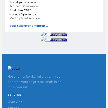
Boost je cafetaria
ActiFood, Oosterwolde
5 oktober 2026
Horeca Xperience
Martiniplaza Groningen
Bekijk alle evenementen →
Advertentie
Advertentie
Hét onafhankelijke vakplatform voor
ondernemers en professionals in de
frituurwereld.
SERVICE
Over Ons
Agenda