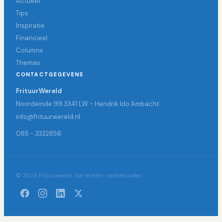
Actueel
Tips
Inspiratie
Financieel
Columns
Themas
CONTACTGEGEVENS
FrituurWereld
Noordeinde 99 3341 LW - Hendrik Ido Ambacht
info@frituurwereld.nl
085 - 3332856
© 2026 Frituurwereld. Alle rechten voorbehouden.