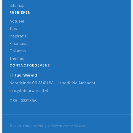
Sitemap
RUBRIEKEN
Actueel
Tips
Inspiratie
Financieel
Columns
Themas
CONTACTGEGEVENS
FrituurWereld
Noordeinde 99 3341 LW - Hendrik Ido Ambacht
info@frituurwereld.nl
085 - 3332856
© 2026 Frituurwereld. Alle rechten voorbehouden.