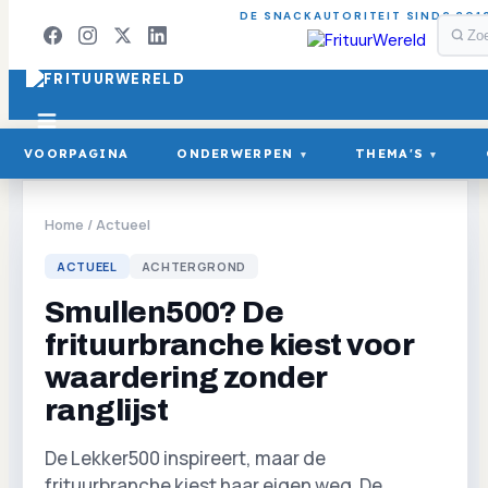
DE SNACKAUTORITEIT SINDS 201
VOORPAGINA
ONDERWERPEN
THEMA'S
▾
▾
Home
/
Actueel
ACTUEEL
ACHTERGROND
Smullen500? De
frituurbranche kiest voor
waardering zonder
ranglijst
De Lekker500 inspireert, maar de
frituurbranche kiest haar eigen weg. De