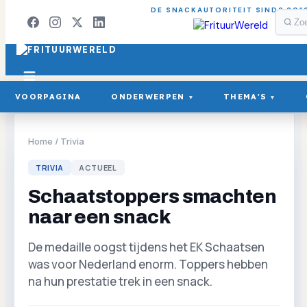
DE SNACKAUTORITEIT SINDS 201
VOORPAGINA
ONDERWERPEN
THEMA'S
▾
▾
Home
/
Trivia
TRIVIA
ACTUEEL
Schaatstoppers smachten
naar een snack
De medaille oogst tijdens het EK Schaatsen
was voor Nederland enorm. Toppers hebben
na hun prestatie trek in een snack.