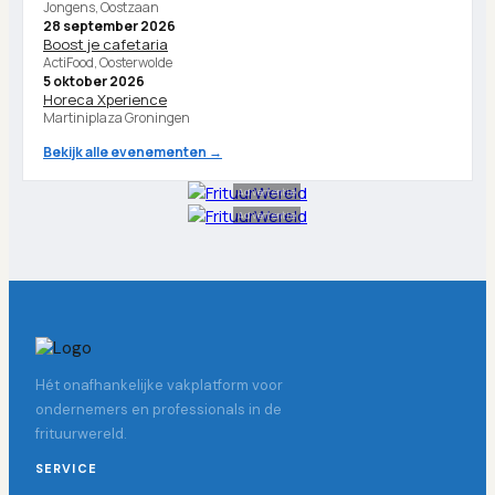
Jongens, Oostzaan
28 september 2026
Boost je cafetaria
ActiFood, Oosterwolde
5 oktober 2026
Horeca Xperience
Martiniplaza Groningen
Bekijk alle evenementen →
Advertentie
Advertentie
Hét onafhankelijke vakplatform voor
ondernemers en professionals in de
frituurwereld.
SERVICE