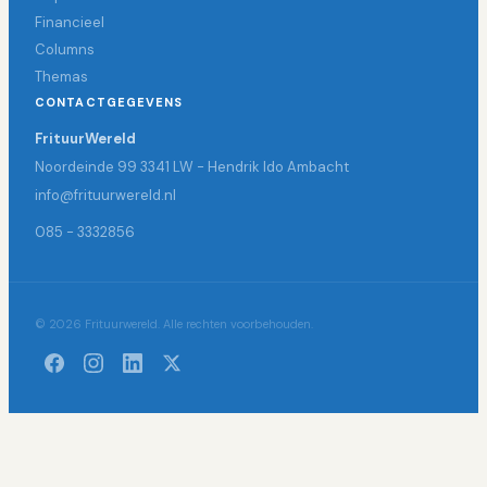
Financieel
Columns
Themas
CONTACTGEGEVENS
FrituurWereld
Noordeinde 99 3341 LW - Hendrik Ido Ambacht
info@frituurwereld.nl
085 - 3332856
© 2026 Frituurwereld. Alle rechten voorbehouden.