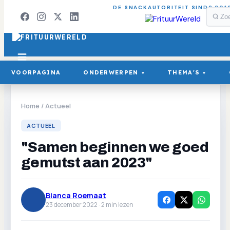
DE SNACKAUTORITEIT SINDS 201
VOORPAGINA
ONDERWERPEN
THEMA'S
▾
▾
Home
/
Actueel
ACTUEEL
"Samen beginnen we goed
gemutst aan 2023"
Bianca Roemaat
23 december 2022 ·
2
min lezen