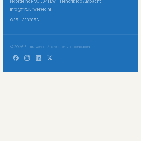
Noordeinde 99 3341 LW - Hendrik Ido Ambacht
info@frituurwereld.nl
085 - 3332856
© 2026 Frituurwereld. Alle rechten voorbehouden.