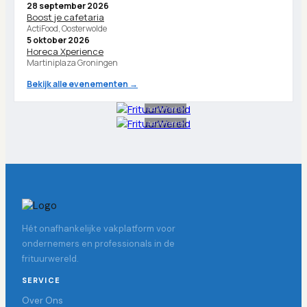
28 september 2026
Boost je cafetaria
ActiFood, Oosterwolde
5 oktober 2026
Horeca Xperience
Martiniplaza Groningen
Bekijk alle evenementen →
Advertentie
Advertentie
Hét onafhankelijke vakplatform voor
ondernemers en professionals in de
frituurwereld.
SERVICE
Over Ons