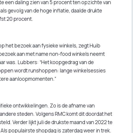
te een daling zien van 5 procent ten opzichte van
als gevolg van de hoge inflatie, daalde drukte
efst 20 procent.
 op het bezoek aan fysieke winkels, zegt Huib
 bezoek aan met name non-food winkels neemt
jaar was. Lubbers: “Het koopgedrag van de
hoppen wordt runshoppen: lange winkelsessies
rtere aanloopmomenten.”
fieke ontwikkelingen. Zo is de afname van
 andere steden. Volgens RMC komt dit doordat het
teld. Verder lijkt juli de drukste maand van 2022 te
 Als populairste shopdag is zaterdag weer in trek.