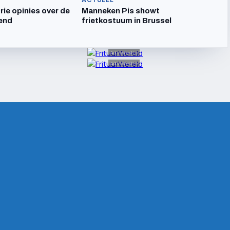
ie opinies over de
Manneken Pis showt
end
frietkostuum in Brussel
Advertentie
Advertentie