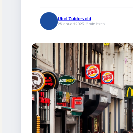
Ubel Zuiderveld
25 januari 2023 ·
2
min lezen