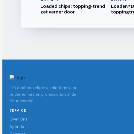
Loaded chips: topping-trend
Loaden? Dr
zet verder door
toppingtr
Hét onafhankelijke vakplatform voor
ondernemers en professionals in de
frituurwereld.
SERVICE
Over Ons
Agenda