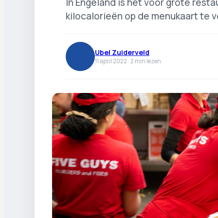
In Engeland is het voor grote rest
kilocalorieën op de menukaart te 
Ubel Zuiderveld
11 april 2022 ·
2
min lezen