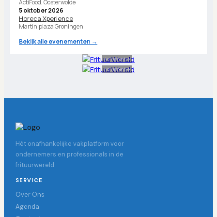
ActiFood, Oosterwolde
5 oktober 2026
Horeca Xperience
Martiniplaza Groningen
Bekijk alle evenementen →
Advertentie
Advertentie
Hét onafhankelijke vakplatform voor
ondernemers en professionals in de
frituurwereld.
SERVICE
Over Ons
Agenda