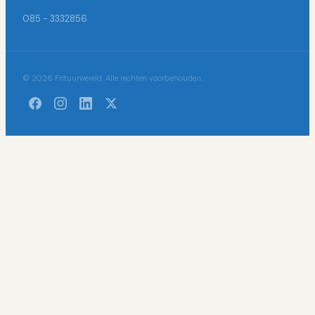
085 - 3332856
© 2026 Frituurwereld. Alle rechten voorbehouden.