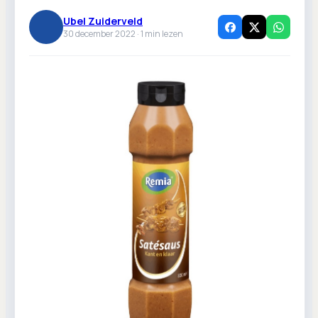
Ubel Zuiderveld
30 december 2022 ·
1
min lezen