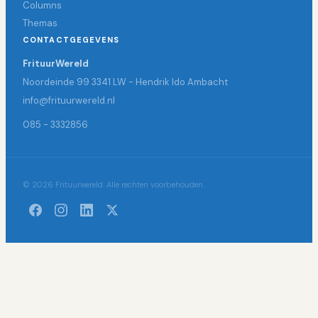
Columns
Themas
CONTACTGEGEVENS
FrituurWereld
Noordeinde 99 3341 LW - Hendrik Ido Ambacht
info@frituurwereld.nl
085 - 3332856
© 2026 Frituurwereld. Alle rechten voorbehouden.