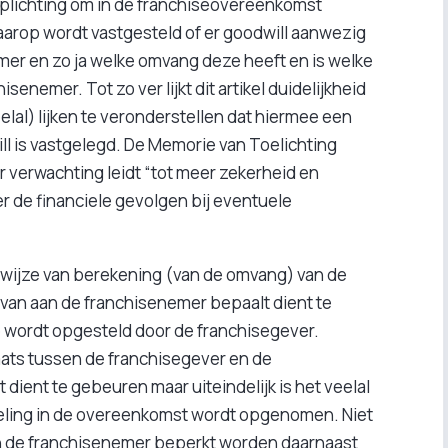
verplichting om in de franchiseovereenkomst
arop wordt vastgesteld of er goodwill aanwezig
mer en zo ja welke omvang deze heeft en is welke
senemer. Tot zo ver lijkt dit artikel duidelijkheid
al) lijken te veronderstellen dat hiermee een
ll is vastgelegd. De Memorie van Toelichting
r verwachting leidt “tot meer zekerheid en
r de financiele gevolgen bij eventuele
e wijze van berekening (van de omvang) van de
rvan aan de franchisenemer bepaalt dient te
 wordt opgesteld door de franchisegever.
plaats tussen de franchisegever en de
dient te gebeuren maar uiteindelijk is het veelal
geling in de overeenkomst wordt opgenomen. Niet
n de franchisenemer beperkt worden daarnaast