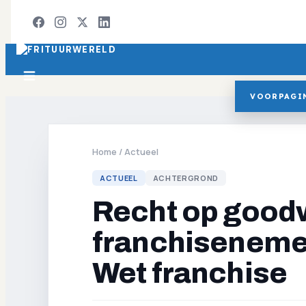
VOORPAGI
Home
/
Actueel
ACTUEEL
ACHTERGROND
Recht op goodw
franchisenemer
Wet franchise