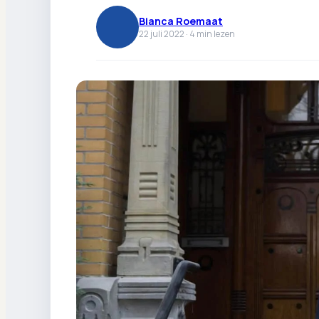
Bianca Roemaat
22 juli 2022 ·
4
min lezen