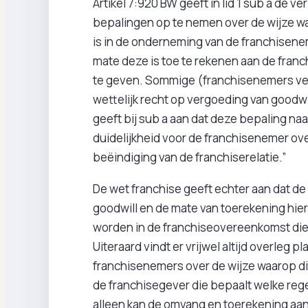
Artikel 7:920 BW geeft in lid 1 sub a de 
bepalingen op te nemen over de wijze wa
is in de onderneming van de franchisene
mate deze is toe te rekenen aan de franchi
te geven. Sommige (franchisenemers veel
wettelijk recht op vergoeding van goodwi
geeft bij sub a aan dat deze bepaling naa
duidelijkheid voor de franchisenemer ove
beëindiging van de franchiserelatie.”
De wet franchise geeft echter aan dat d
goodwill en de mate van toerekening hie
worden in de franchiseovereenkomst die
Uiteraard vindt er vrijwel altijd overleg 
franchisenemers over de wijze waarop dit 
de franchisegever die bepaalt welke re
alleen kan de omvang en toerekening aa