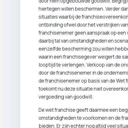
door hem opgebouwde goodwill. Begrijpe
hiertegen willen beschermen. Verder dan 
situaties waarbij de franchiseovereenkom
ontbinding ofwel door het verstrijken van
franchisenemer geen aanspraak op een v
daarbij tal van omstandigheden en scena
eenzelfde bescherming zou willen hebben
waarin een franchisegever weigert de s
looptijd te verlengen. Verkoop van de on
door de franchisenemer in de ondernemi
de franchisenemer op basis van de Wet f
toekomt nu deze situatie niet overeenko
vergoeding van goodwill.
De wet franchise geeft daarmee een begi
omstandigheden te voorkomen en de fr
bieden. Er zijn echter nog altijd veel si