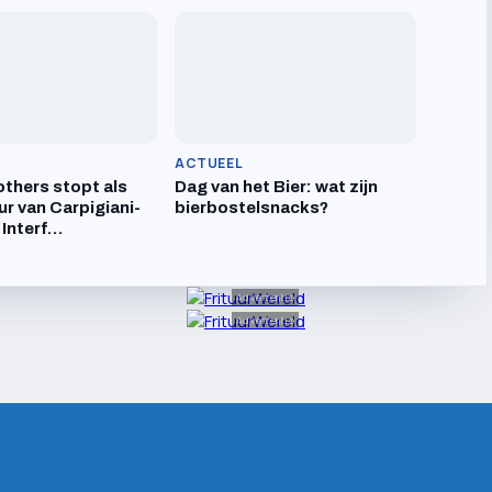
ACTUEEL
others stopt als
Dag van het Bier: wat zijn
ur van Carpigiani-
bierbostelsnacks?
 Interf…
Advertentie
Advertentie