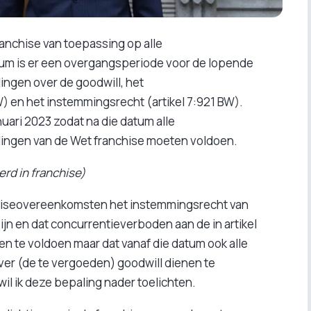
ranchise van toepassing op alle
um is er een overgangsperiode voor de lopende
ngen over de goodwill, het
) en het instemmingsrecht (artikel 7:921 BW).
uari 2023 zodat na die datum alle
ingen van de Wet franchise moeten voldoen.
erd in franchise)
anchiseovereenkomsten het instemmingsrecht van
jn en dat concurrentieverboden aan de in artikel
te voldoen maar dat vanaf die datum ook alle
r (de te vergoeden) goodwill dienen te
wil ik deze bepaling nader toelichten.