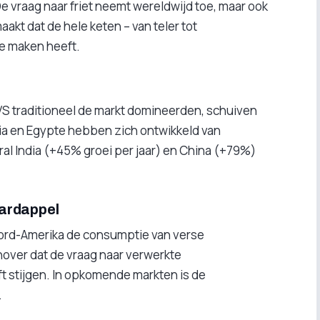
. De vraag naar friet neemt wereldwijd toe, maar ook
aakt dat de hele keten – van teler tot
te maken heeft.
 VS traditioneel de markt domineerden, schuiven
dia en Egypte hebben zich ontwikkeld van
ral India (+45% groei per jaar) en China (+79%)
ardappel
oord-Amerika de consumptie van verse
enover dat de vraag naar verwerkte
jft stijgen. In opkomende markten is de
.