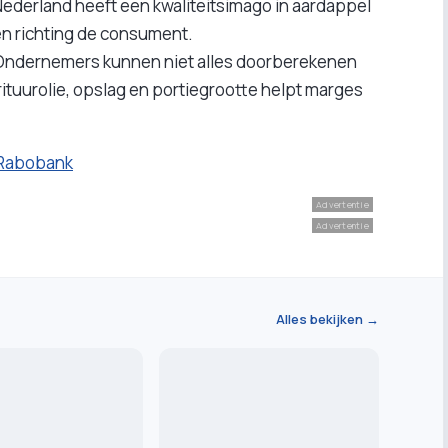
ederland heeft een kwaliteitsimago in aardappel
en richting de consument.
ndernemers kunnen niet alles doorberekenen
rituurolie, opslag en portiegrootte helpt marges
e Rabobank
Advertentie
Advertentie
Alles bekijken →