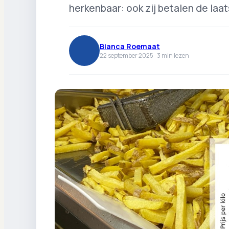
herkenbaar: ook zij betalen de laat
Bianca Roemaat
22 september 2025 ·
3
min lezen