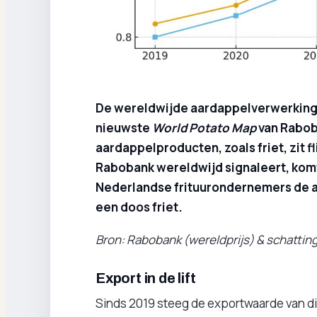
De wereldwijde aardappelverwerking gr
nieuwste
World Potato Map
van Rabob
aardappelproducten, zoals friet, zit fli
Rabobank wereldwijd signaleert, komt
Nederlandse frituurondernemers de af
een doos friet.
Bron: Rabobank (wereldprijs) & schattin
Export in de lift
Sinds 2019 steeg de exportwaarde van d