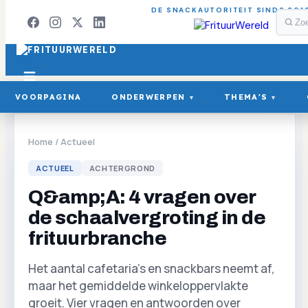
DE SNACKAUTORITEIT SINDS 201
VOORPAGINA
ONDERWERPEN
THEMA'S
▾
▾
Home
/
Actueel
ACTUEEL
ACHTERGROND
Q&amp;A: 4 vragen over
de schaalvergroting in de
frituurbranche
Het aantal cafetaria's en snackbars neemt af,
maar het gemiddelde winkeloppervlakte
groeit. Vier vragen en antwoorden over