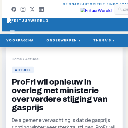
DE SNACKAUTORITEIT SINDS 201
VOORPAGINA
ONDERWERPEN
THEMA'S
▾
▾
Home
/
Actueel
ACTUEEL
ProFri wil opnieuw in
overleg met ministerie
over verdere stijging van
gasprijs
De algemene verwachting is dat de gasprijs
richting winter weer sterk zal stijgen. ProFri wil