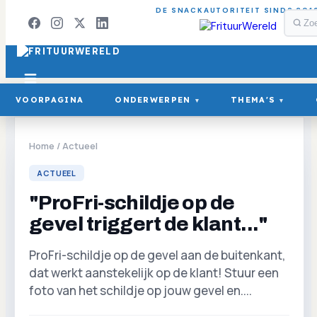
DE SNACKAUTORITEIT SINDS 201
VOORPAGINA
ONDERWERPEN
THEMA'S
▾
▾
Home
/
Actueel
ACTUEEL
"ProFri-schildje op de
gevel triggert de klant..."
ProFri-schildje op de gevel aan de buitenkant,
dat werkt aanstekelijk op de klant! Stuur een
foto van het schildje op jouw gevel en....