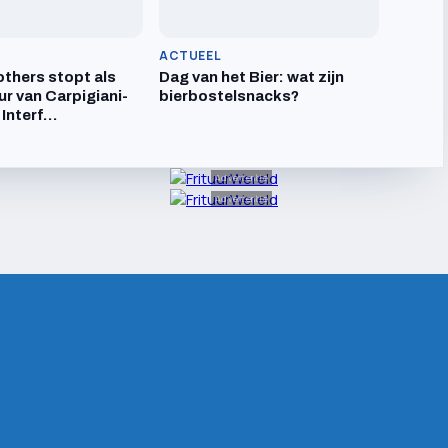
ACTUEEL
others stopt als
Dag van het Bier: wat zijn
ur van Carpigiani-
bierbostelsnacks?
 Interf…
Advertentie
Advertentie