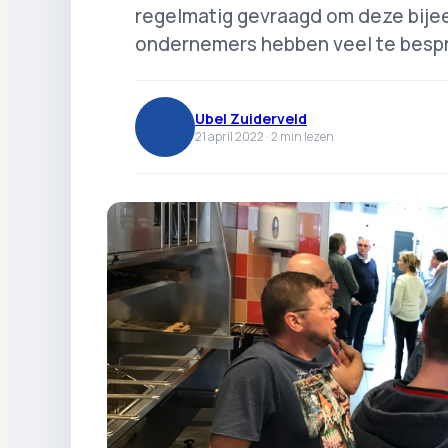
regelmatig gevraagd om deze bije
ondernemers hebben veel te besp
Ubel Zuiderveld
21 april 2022 ·
2
min lezen