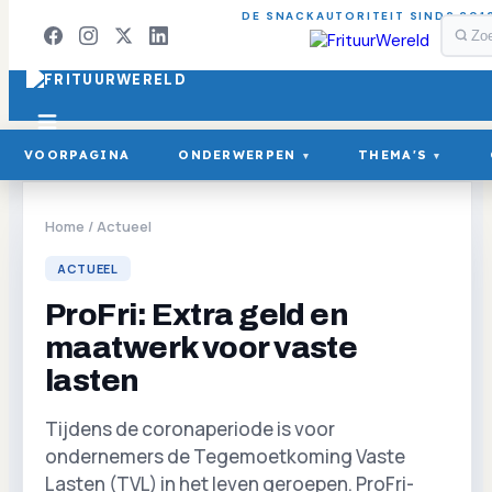
DE SNACKAUTORITEIT SINDS 201
VOORPAGINA
ONDERWERPEN
THEMA'S
▾
▾
Home
/
Actueel
ACTUEEL
ProFri: Extra geld en
maatwerk voor vaste
lasten
Tijdens de coronaperiode is voor
ondernemers de Tegemoetkoming Vaste
Lasten (TVL) in het leven geroepen. ProFri-