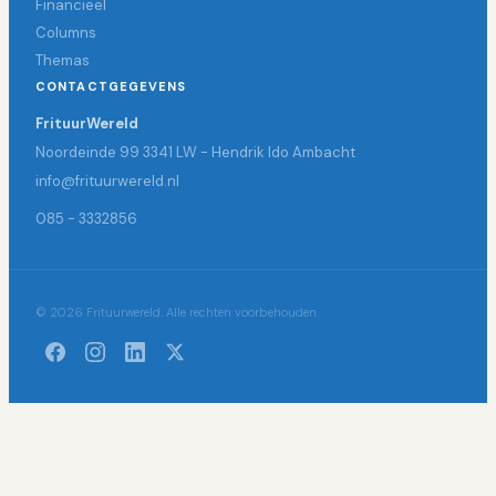
Financieel
Columns
Themas
CONTACTGEGEVENS
FrituurWereld
Noordeinde 99 3341 LW - Hendrik Ido Ambacht
info@frituurwereld.nl
085 - 3332856
© 2026 Frituurwereld. Alle rechten voorbehouden.