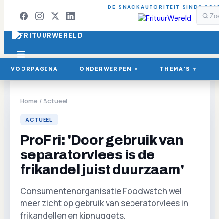
DE SNACKAUTORITEIT SINDS 201
VOORPAGINA
ONDERWERPEN
THEMA'S
▾
▾
Home
/
Actueel
ACTUEEL
ProFri: 'Door gebruik van
separatorvlees is de
frikandel juist duurzaam'
Consumentenorganisatie Foodwatch wel
meer zicht op gebruik van seperatorvlees in
frikandellen en kipnuggets.