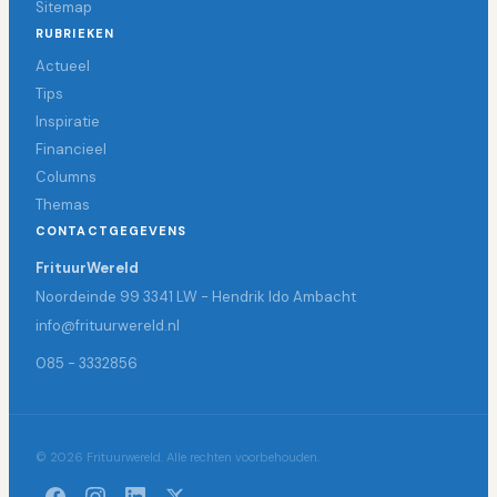
Sitemap
RUBRIEKEN
Actueel
Tips
Inspiratie
Financieel
Columns
Themas
CONTACTGEGEVENS
FrituurWereld
Noordeinde 99 3341 LW - Hendrik Ido Ambacht
info@frituurwereld.nl
085 - 3332856
© 2026 Frituurwereld. Alle rechten voorbehouden.