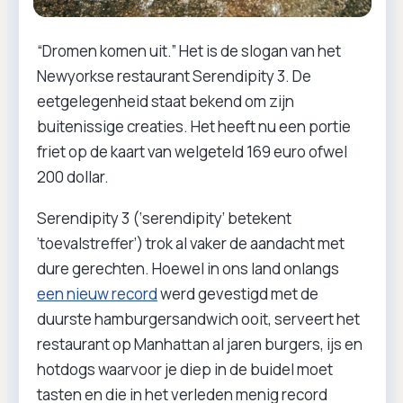
“Dromen komen uit.” Het is de slogan van het
Newyorkse restaurant Serendipity 3. De
eetgelegenheid staat bekend om zijn
buitenissige creaties. Het heeft nu een portie
friet op de kaart van welgeteld 169 euro ofwel
200 dollar.
Serendipity 3 (‘serendipity’ betekent
‘toevalstreffer’) trok al vaker de aandacht met
dure gerechten. Hoewel in ons land onlangs
een nieuw record
werd gevestigd met de
duurste hamburgersandwich ooit, serveert het
restaurant op Manhattan al jaren burgers, ijs en
hotdogs waarvoor je diep in de buidel moet
tasten en die in het verleden menig record