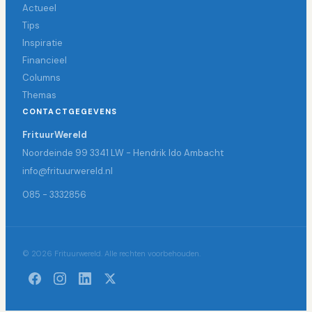
Actueel
Tips
Inspiratie
Financieel
Columns
Themas
CONTACTGEGEVENS
FrituurWereld
Noordeinde 99 3341 LW - Hendrik Ido Ambacht
info@frituurwereld.nl
085 - 3332856
© 2026 Frituurwereld. Alle rechten voorbehouden.