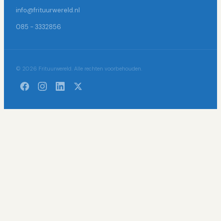
info@frituurwereld.nl
085 - 3332856
© 2026 Frituurwereld. Alle rechten voorbehouden.