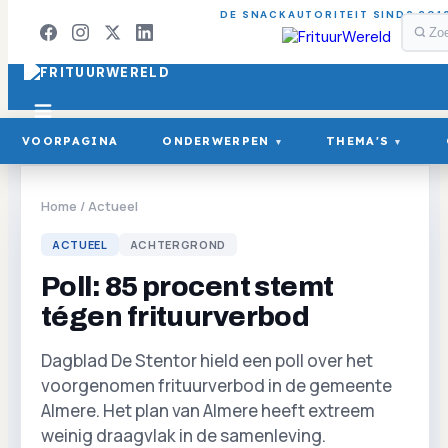
DE SNACKAUTORITEIT SINDS 201
VOORPAGINA
ONDERWERPEN
THEMA'S
▾
▾
Home
/
Actueel
ACTUEEL
ACHTERGROND
Poll: 85 procent stemt
tégen frituurverbod
Dagblad De Stentor hield een poll over het
voorgenomen frituurverbod in de gemeente
Almere. Het plan van Almere heeft extreem
weinig draagvlak in de samenleving.