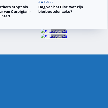
ACTUEEL
others stopt als
Dag van het Bier: wat zijn
ur van Carpigiani-
bierbostelsnacks?
 Interf…
Advertentie
Advertentie