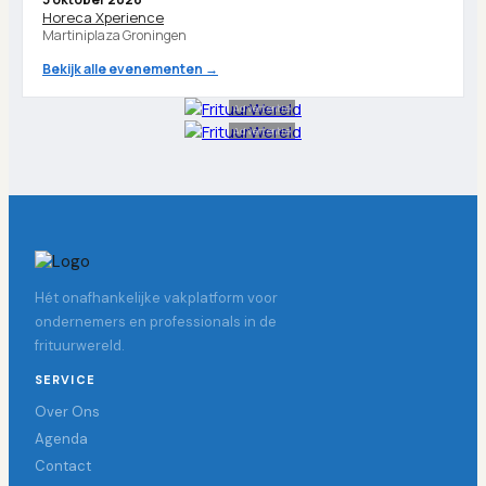
Horeca Xperience
Martiniplaza Groningen
Bekijk alle evenementen →
Advertentie
Advertentie
Hét onafhankelijke vakplatform voor
ondernemers en professionals in de
frituurwereld.
SERVICE
Over Ons
Agenda
Contact