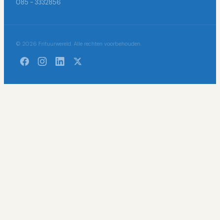
085 - 3332856
© 2026 Frituurwereld. Alle rechten voorbehouden.