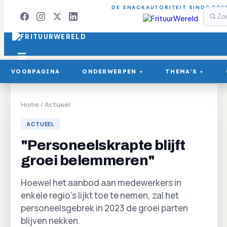
DE SNACKAUTORITEIT SINDS 201
VOORPAGINA
ONDERWERPEN
THEMA'S
▾
▾
Home
/
Actueel
ACTUEEL
"Personeelskrapte blijft
groei belemmeren"
Hoewel het aanbod aan medewerkers in
enkele regio's lijkt toe te nemen, zal het
personeelsgebrek in 2023 de groei parten
blijven nekken.