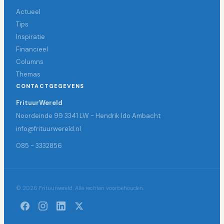
Actueel
Tips
Inspiratie
Financieel
Columns
Themas
CONTACTGEGEVENS
FrituurWereld
Noordeinde 99 3341 LW - Hendrik Ido Ambacht
info@frituurwereld.nl
085 - 3332856
© 2026 Frituurwereld. Alle rechten voorbehouden.