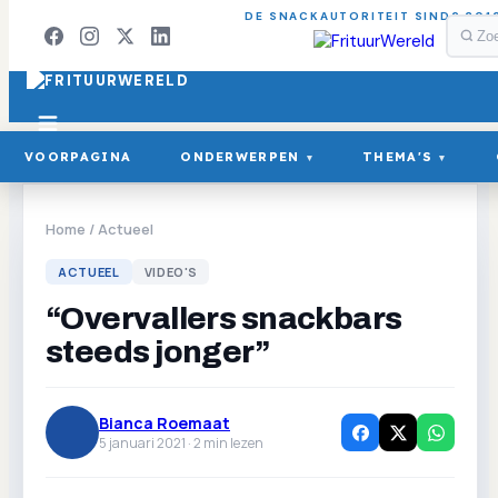
DE SNACKAUTORITEIT SINDS 201
VOORPAGINA
ONDERWERPEN
THEMA'S
▾
▾
Home
/
Actueel
ACTUEEL
VIDEO'S
“Overvallers snackbars
steeds jonger”
Bianca Roemaat
5 januari 2021 ·
2
min lezen