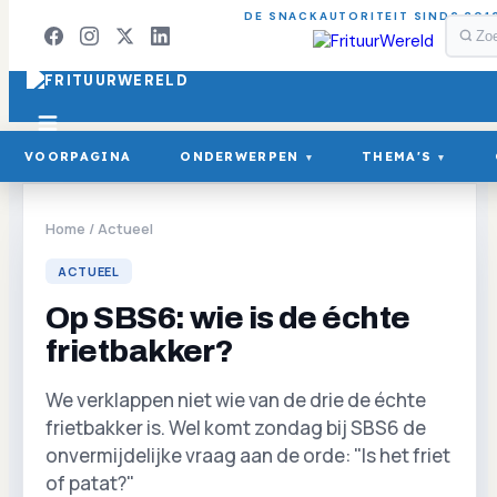
DE SNACKAUTORITEIT SINDS 201
VOORPAGINA
ONDERWERPEN
THEMA'S
▾
▾
Home
/
Actueel
ACTUEEL
Op SBS6: wie is de échte
frietbakker?
We verklappen niet wie van de drie de échte
frietbakker is. Wel komt zondag bij SBS6 de
onvermijdelijke vraag aan de orde: "Is het friet
of patat?"