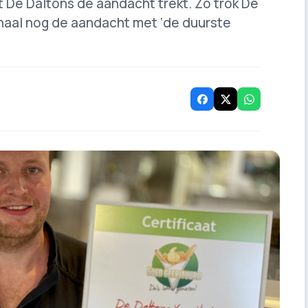
at De Daltons de aandacht trekt. Zo trok De
naal nog de aandacht met ‘de duurste