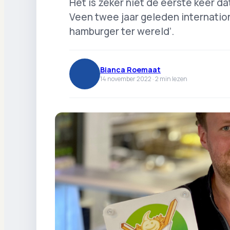
Het is zeker niet de eerste keer d
Veen twee jaar geleden internatio
hamburger ter wereld’.
Bianca Roemaat
14 november 2022 ·
2
min lezen