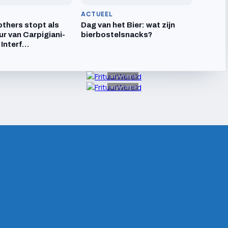
ACTUEEL
others stopt als
Dag van het Bier: wat zijn
ur van Carpigiani-
bierbostelsnacks?
 Interf…
Advertentie
Advertentie