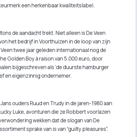
eurmerk een herkenbaar kwaliteitslabel.
ltons de aandacht trekt. Niet alleen is De Veen
won het bedrijf in Voorthuizen in de loop van zijn
 Veen twee jaar geleden internationaal nog de
e Golden Boy à raison van 5.000 euro, door
nnalen bijgeschreven als ‘de duurste hamburger
tief en eigenzinnig ondernemer.
Jans ouders Ruud en Trudy in de jaren-1980 aan
ucky Luke, avonturen die ze Robbert voorlazen
 verwondering wekken dat de slogan van De
 assortiment sprake van is van “guilty pleasures”.