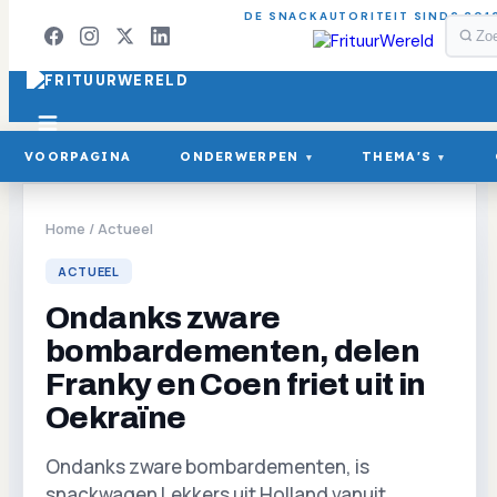
DE SNACKAUTORITEIT SINDS 201
VOORPAGINA
ONDERWERPEN
THEMA'S
▾
▾
Home
/
Actueel
ACTUEEL
Ondanks zware
bombardementen, delen
Franky en Coen friet uit in
Oekraïne
Ondanks zware bombardementen, is
snackwagen Lekkers uit Holland vanuit