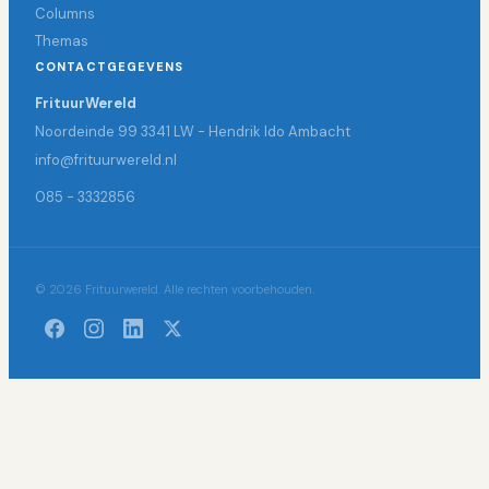
Columns
Themas
CONTACTGEGEVENS
FrituurWereld
Noordeinde 99 3341 LW - Hendrik Ido Ambacht
info@frituurwereld.nl
085 - 3332856
© 2026 Frituurwereld. Alle rechten voorbehouden.