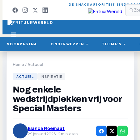
DE SNACKAUTORITEIT SINDS 201
VOORPAGINA
ONDERWERPEN
THEMA'S
▾
▾
Home
/
Actueel
ACTUEEL
INSPIRATIE
Nog enkele
wedstrijdplekken vrij voor
Special Masters
Bianca Roemaat
29 januari 2026 ·
2
min lezen