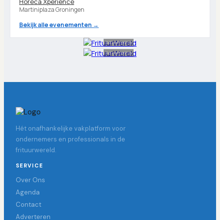
Horeca Xperience
Martiniplaza Groningen
Bekijk alle evenementen →
Advertentie
Advertentie
Hét onafhankelijke vakplatform voor
ondernemers en professionals in de
frituurwereld.
SERVICE
Over Ons
Agenda
Contact
Adverteren