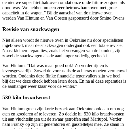
de nieuwe super friet-bak-oven omdat onze oude friture zo goed als
dood was. We hebben nu een zeer betrouwbare oven met grote
capaciteit in de wagen.” Bij de aanschaf van de nieuwe oven
werden Van Hintum en Van Oosten gesponsord door Smitto Ovens.
Revisie van snackwagen
Niet alleen wordt de nieuwe oven in Oekraïne nu door specialisten
ingebouwd, maar de snackwagen ondergaat ook een totale revisie.
Naast kleinere reparaties, zoals het vervangen van de banden, zijn
zowel de snackwagen als de aanhanger volledig gecheckt.
Van Hintum: “Dat was maar goed ook! Zo verder rijden is
levensgevaarlijk. Zowel de vooras als de achteras moeten vernieuwd
worden. Ondanks deze flinke financiële tegenvallers zijn we heel
blij dat we deze check hebben laten doen. En na al deze reparaties is
de aanhanger weer klaar voor de winter.”
530 kilo braadworst
Van Hintum greep zijn korte bezoek aan Oekraïne ook aan om nog
eten en goederen af te leveren. Zo deelde hij 530 kilo braadworsten
uit aan vluchtelingen uit de zwaar getroffen stad Mariupol. Verder
nam Franky op zijn rit generatoren en gasstelletjes mee. Ze staan in