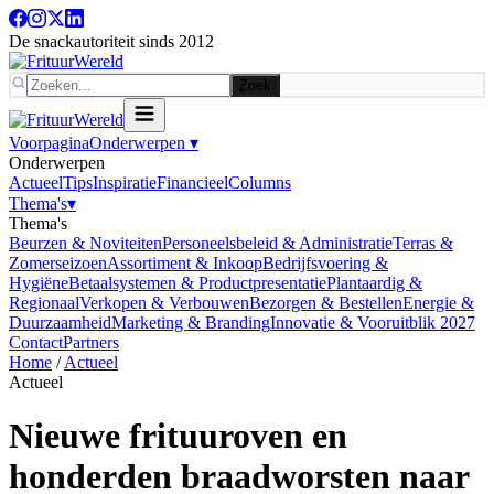
De snackautoriteit sinds 2012
Zoek
Voorpagina
Onderwerpen
▾
Onderwerpen
Actueel
Tips
Inspiratie
Financieel
Columns
Thema's
▾
Thema's
Beurzen & Noviteiten
Personeelsbeleid & Administratie
Terras &
Zomerseizoen
Assortiment & Inkoop
Bedrijfsvoering &
Hygiëne
Betaalsystemen & Productpresentatie
Plantaardig &
Regionaal
Verkopen & Verbouwen
Bezorgen & Bestellen
Energie &
Duurzaamheid
Marketing & Branding
Innovatie & Vooruitblik 2027
Contact
Partners
Home
/
Actueel
Actueel
Nieuwe frituuroven en
honderden braadworsten naar