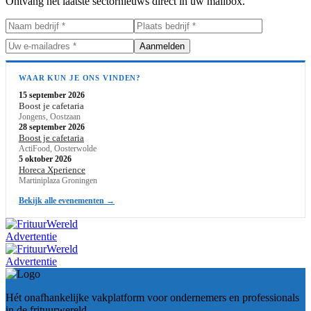
Ontvang het laatste sectornieuws direct in uw mailbox.
Aanmelden
WAAR KUN JE ONS VINDEN?
15 september 2026
Boost je cafetaria
Jongens, Oostzaan
28 september 2026
Boost je cafetaria
ActiFood, Oosterwolde
5 oktober 2026
Horeca Xperience
Martiniplaza Groningen
Bekijk alle evenementen →
Advertentie
Advertentie
Hét onafhankelijke vakplatform voor ondernemers en professionals
in de frituurwereld.