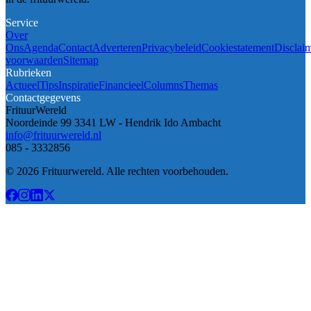
Service
Over
Ons
Agenda
Contact
Adverteren
Privacybeleid
Cookiestatement
Disclai
voorwaarden
Sitemap
Rubrieken
Actueel
Tips
Inspiratie
Financieel
Columns
Themas
Contactgegevens
FrituurWereld
Noordeinde 99 3341 LW - Hendrik Ido Ambacht
info@frituurwereld.nl
085 - 3332856
© 2026 Frituurwereld. Alle rechten voorbehouden.